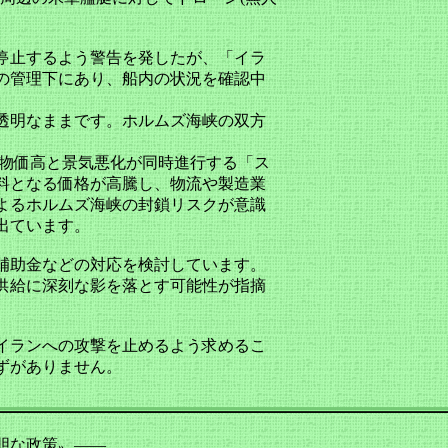
停止するよう警告を発したが、「イラ
の管理下にあり、船内の状況を確認中
透明なままです。ホルムズ海峡の双方
物価高と景気悪化が同時進行する「ス
料となる価格が高騰し、物流や製造業
よるホルムズ海峡の封鎖リスクが意識
出ています。
補助金などの対応を検討しています。
供給に深刻な影を落とす可能性が指摘
イランへの攻撃を止めるよう求めるこ
ずがありません。
胆な政策〟――