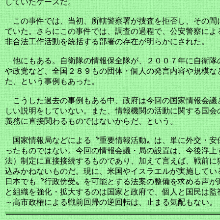
していたケースだ。
この事件では、当初、所轄警察署が捜査を拒否し、その間
ていた。さらにこの事件では、調査の過程で、公安警察によ
非合法工作活動を統括する部署の存在が明らかにされた。
他にもある。自衛隊の情報保全隊が、２００７年に自衛隊
や政党など、全国２８９もの団体・個人の発言内容や規模な
た、という事例もあった。
こうした過去の事例もある中、政府は今回の国家情報会議
しい説明をしていない。また、情報機関の活動に関する国会
義務に直接関わるものではないからだ、という。
国家情報局などによる〝重要情報活動〟は、単に外交・安
ったものではない。今回の情報会議・局の設置は、今後浮上
法）制定に直接接続するものであり、加えて言えば、戦前に
込みかねないものだ。現に、米国やイスラエルが実施してい
日本でも〝行政傍受〟を可能とする法案の整備を求める声が
と組織を強化・拡大するのは国家と政府で、個人と国民は監
～高市政権による戦前回帰の逆回転は、止まる気配もない。