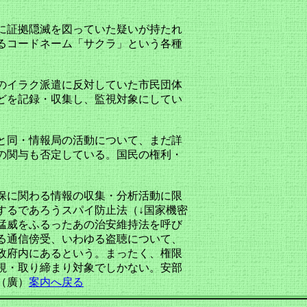
に証拠隠滅を図っていた疑いが持たれ
るコードネーム「サクラ」という各種
のイラク派遣に反対していた市民団体
どを記録・収集し、監視対象にしてい
と同・情報局の活動について、まだ詳
の関与も否定している。国民の権利・
保に関わる情報の収集・分析活動に限
するであろうスパイ防止法（↓国家機密
猛威をふるったあの治安維持法を呼び
る通信傍受、いわゆる盗聴について、
政府内にあるという。まったく、権限
視・取り締まり対象でしかない。安部
（廣）
案内へ戻る