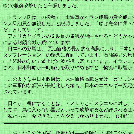
機)で報復攻撃したと主張しました。
トランプ氏はこの投稿で、米海軍がイラン船籍の貨物船に
ン人乗組員が無視した」と説明しました。「船は完全に我々
だ」としています。
アメリカとイランの２度目の協議が開催されるかどうか不
による封鎖合戦が続いています。
日本への影響は、 原油価格の長期的な高騰により、日本は
タグフレーション」の懸念に直面しています。石油製品の原
に「経験のない」値上げの波が押し寄せています。イランに
され、日本郵船が一時航行を取りやめるなど、物流に影響が
このような中日本政府は、原油価格高騰を受け、ガソリン
この軍事的な緊張が長期化した場合、日本のエネルギー安定
されています。
日本が一番にすることは、アメリカとイスラエルに対し、
とです。気に入らない国だといって攻撃するなど許されるは
私たちも、今できることをやるしかありません。（河野）
強くなるのは国家・政府だけ――危険な〝国論二分の大