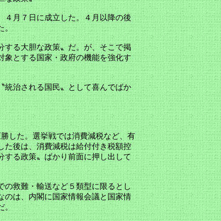
、４月７日に成立した。４月以降の後
た。
分する大胆な政策〟だ。が、そこで掲
対象とする国家・政府の機能を強化す
〝統治される国民〟として喜んでばか
圧勝した。選挙戦では消費減税など、有
した後は、消費減税は給付付き税額控
二分する政策〟ばかり前面に押し出して
での救難・輸送など５類型に限るとし
なのは、内閣に国家情報会議と国家情
だ。