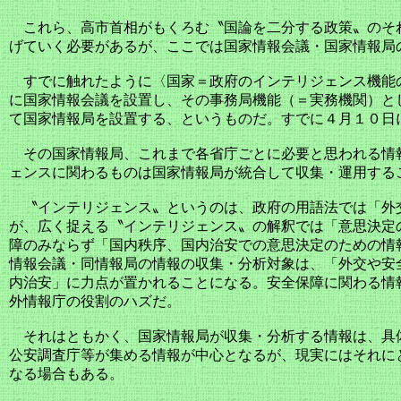
これら、高市首相がもくろむ〝国論を二分する政策〟のそ
げていく必要があるが、ここでは国家情報会議・国家情報局
すでに触れたように〈国家＝政府のインテリジェンス機能
に国家情報会議を設置し、その事務局機能（＝実務機関）と
て国家情報局を設置する、というものだ。すでに４月１０日
その国家情報局、これまで各省庁ごとに必要と思われる情
ェンスに関わるものは国家情報局が統合して収集・運用する
〝インテリジェンス〟というのは、政府の用語法では「外
が、広く捉える〝インテリジェンス〟の解釈では「意思決定
障のみならず「国内秩序、国内治安での意思決定のための情
情報会議・同情報局の情報の収集・分析対象は、「外交や安
内治安」に力点が置かれることになる。安全保障に関わる情
外情報庁の役割のハズだ。
それはともかく、国家情報局が収集・分析する情報は、具
公安調査庁等が集める情報が中心となるが、現実にはそれに
なる場合もある。