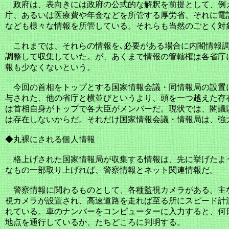
政府は、表向きには政府の公式的な解釈を前提として、例
庁、あるいは医療費や年金などを所管する厚労省、それに電
なども様々な情報を所管している。それらも当然のごとく対
これまでは、それらの情報を､必要がある場合に内閣情報調
調整して収集していた。が、あくまで情報の管轄権は各省庁
報も少なくないという。
今回の首相をトップとする国家情報会議・同情報局の設置
与された、他の省庁と横並びというより、頭を一つ越えた存
は首相自身がトップで各大臣がメンバーだ。現状では、閣議
は存在しないからだ。それだけ国家情報会議・情報局は、強
◆丸裸にされる個人情報
格上げされた国家情報局が収集する情報は、先に挙げたよ
なもの一部取り上げれば、警察情報とネット関連情報だ。
警察情報に関わるものとして、各種監視カメラがある。主
視カメラが設置され、高速道路を走れば至る所にスピード計
れている。車のナンバーをコンピューターに入力すると、何
地点を通行しているか、たちどころに判明する。