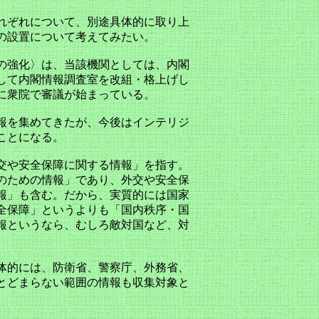
れぞれについて、別途具体的に取り上
の設置について考えてみたい。
の強化〉は、当該機関としては、内閣
して内閣情報調査室を改組・格上げし
に衆院で審議が始まっている。
報を集めてきたが、今後はインテリジ
ことになる。
交や安全保障に関する情報」を指す。
のための情報」であり、外交や安全保
報」も含む。だから、実質的には国家
全保障」というよりも「国内秩序・国
報というなら、むしろ敵対国など、対
体的には、防衛省、警察庁、外務省、
とどまらない範囲の情報も収集対象と