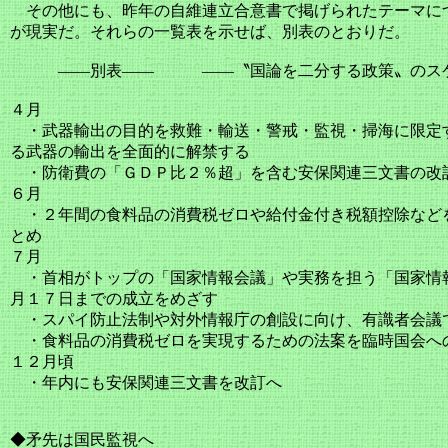
その他にも、昨年の自維連立合意書で掲げられたテーマに
が現実だ。それらの一覧表を示せば、別表のとおりだ。
――別表―― ――〝国論を二分する政策〟のスケ
４月
・武器輸出の目的を救難・輸送・警戒・監視・掃海に限定
る武器の輸出を全面的に解禁する
・防衛費の「ＧＤＰ比２％超」を含む安保関連三文書の改
６月
・２年間の食料品の消費税ゼロや給付金付き税額控除など
とめ
７月
・首相がトップの「国家情報会議」や実務を担う「国家情
月１７日までの成立をめざす
・スパイ防止法制や対外情報庁の創設に向け、有識者会議
・食料品の消費税ゼロを実現するための法案を臨時国会へ
１２月頃
・年内にも安保関連三文書を改訂へ
◆矛先は国民監視へ