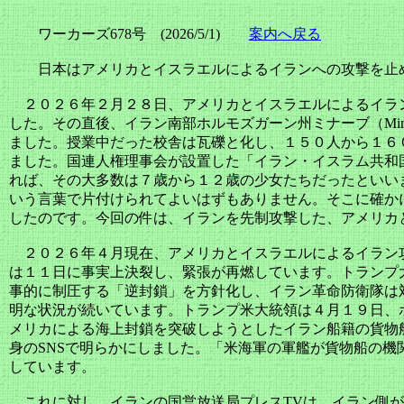
ワーカーズ678号 (2026/5/1)
案内へ戻る
日本はアメリカとイスラエルによるイランへの攻撃を止
２０２６年２月２８日、アメリカとイスラエルによるイラ
した。その直後、イラン南部ホルモズガーン州ミナーブ（Mi
ました。授業中だった校舎は瓦礫と化し、１５０人から１６
ました。国連人権理事会が設置した「イラン・イスラム共和
れば、その大多数は７歳から１２歳の少女たちだったといい
いう言葉で片付けられてよいはずもありません。そこに確か
したのです。今回の件は、イランを先制攻撃した、アメリカ
２０２６年４月現在、アメリカとイスラエルによるイラン
は１１日に事実上決裂し、緊張が再燃しています。トランプ
事的に制圧する「逆封鎖」を方針化し、イラン革命防衛隊は
明な状況が続いています。トランプ米大統領は４月１９日、
メリカによる海上封鎖を突破しようとしたイラン船籍の貨物
身のSNSで明らかにしました。「米海軍の軍艦が貨物船の機
しています。
これに対し、イランの国営放送局プレスTVは、イラン側が