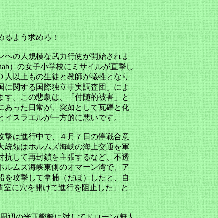
めるよう求めろ！
ンへの大規模な武力行使が開始されま
nab）の女子小学校にミサイルが直撃し
０人以上もの生徒と教師が犠牲となり
国に関する国際独立事実調査団」によ
ます。この悲劇は、「付随的被害」と
にあった日常が、突如として瓦礫と化
とイスラエルが一方的に悪いです。
攻撃は進行中で、４月７日の停戦合意
大統領はホルムズ海峡の海上交通を軍
対抗して再封鎖を主張するなど、不透
ホルムズ海峡東側のオマーン湾で、ア
船を攻撃して拿捕（だほ）したと、自
関室に穴を開けて進行を阻止した」と
周辺の米軍艦艇に対してドローン(無人