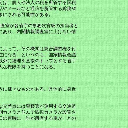
えば、個人や法人の税を所管する国税
話やメールなど通信を所管する総務省
象にされる可能性がある。
査室が各省庁の事務次官級の担当者と
にあり、内閣情報調査室に上げない情
によって、その機関は統合調整権を付
在になる。というのも、国家情報会議
以外に総理を直接のトップとする省庁
大な権限を持つことになる。
うに様々なものがある。具体的に身近
な交差点には警察署が運用する交通監
測カメラと並んで監視カメラが設置さ
日の何時に、誰が所有する車が、どの