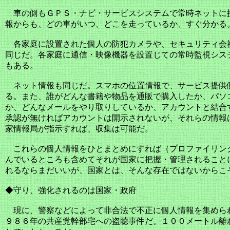
車の側もＧＰＳ・ナビ・サービスシステムで常時ネットに
報からも、どの車がいつ、どこを走っているか、すぐ分かる
各家庭に設置された個人の防犯カメラや、セキュリティ会
同じだ。各家庭に通信・映像機器を設置じての常時監視シス
もある。
ネット情報も同じだ。スマホの位置情報で、サービス提供
る。また、誰がどんな書籍や物品を通販で購入したか、パソ
か、どんなメールをやり取りしているか、アカウントと結合
承認が無ければアカウントは開示されないが、それらの情報
家情報局が指示すれば、収集は可能だ。
これらの個人情報をひとまとめにすれば（プロファイリン
んでいるところも含めてそれが国家に把握・管理されること
れるならまだいいが、国家とは、そんな存在ではないからこ
◆守り、強化されるのは国家・政府
現に、警察などによって非合法で不正に個人情報を集めら
９８６年の共産党幹部宅への盗聴事件だ。１００メートル離