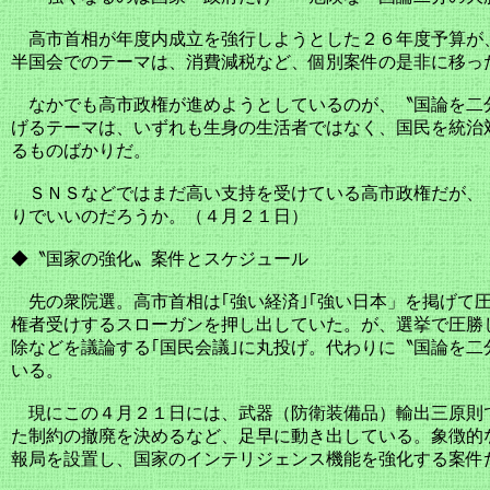
高市首相が年度内成立を強行しようとした２６年度予算が
半国会でのテーマは、消費減税など、個別案件の是非に移っ
なかでも高市政権が進めようとしているのが、〝国論を二
げるテーマは、いずれも生身の生活者ではなく、国民を統治
るものばかりだ。
ＳＮＳなどではまだ高い支持を受けている高市政権だが、
りでいいのだろうか。（４月２１日）
◆〝国家の強化〟案件とスケジュール
先の衆院選。高市首相は｢強い経済｣｢強い日本」を掲げて
権者受けするスローガンを押し出していた。が、選挙で圧勝
除などを議論する｢国民会議｣に丸投げ。代わりに〝国論を
いる。
現にこの４月２１日には、武器（防衛装備品）輸出三原則
た制約の撤廃を決めるなど、足早に動き出している。象徴的
報局を設置し、国家のインテリジェンス機能を強化する案件