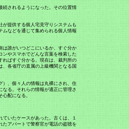
接続されるようになった。その位置情
。
社が提供する個人宅見守りシステムも
テムなどを通じて集められる個人情報
側は誰がいつどこにいるか、すぐ分か
コンやスマホでどんな言葉を検索した
すればすぐ分かる。現在は、裁判所の
は、各省庁の直属の上級機関となる国
グ）、個々人の情報は丸裸にされ、住
になる。それらの情報が適正に管理さ
そ心配になる。
れていたケースがあった。古くは、１
れたアパートで警察官が電話の盗聴を